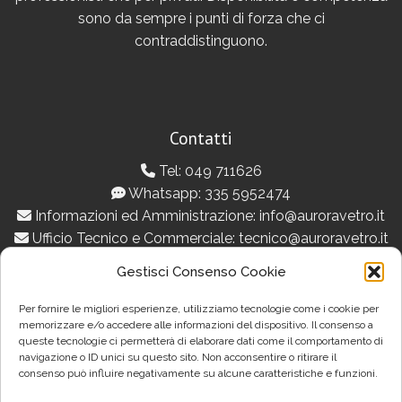
sono da sempre i punti di forza che ci
contraddistinguono.
Contatti
Tel: 049 711626
Whatsapp: 335 5952474
Informazioni ed Amministrazione: info@auroravetro.it
Ufficio Tecnico e Commerciale: tecnico@auroravetro.it
Gestisci Consenso Cookie
Seguici su:
Per fornire le migliori esperienze, utilizziamo tecnologie come i cookie per
memorizzare e/o accedere alle informazioni del dispositivo. Il consenso a
Dove Siamo
queste tecnologie ci permetterà di elaborare dati come il comportamento di
navigazione o ID unici su questo sito. Non acconsentire o ritirare il
ALBIGNASEGO
consenso può influire negativamente su alcune caratteristiche e funzioni.
Sede, Showroom e stabilimento